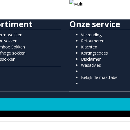
ortiment
Onze service
ermosokken
Verzending
ortsokken
Retourneren
mboe Sokken
Klachten
lfhoge sokken
Kortingscodes
issokken
Disclaimer
Wasadvies
Bekijk de maattabel