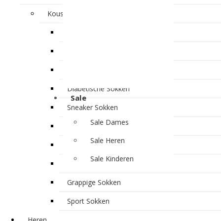
Kousen & Sokken
Gift Box Bamboe Sokken
Gift Box Katoen Sokken
Alpacawol Sokken
Diabetische Sokken
Sale
Sneaker Sokken
Sale Dames
Linnen Sokken
Sale Heren
Thermo Sokken
Sale Kinderen
Huis Sokken
Grappige Sokken
Sport Sokken
Heren