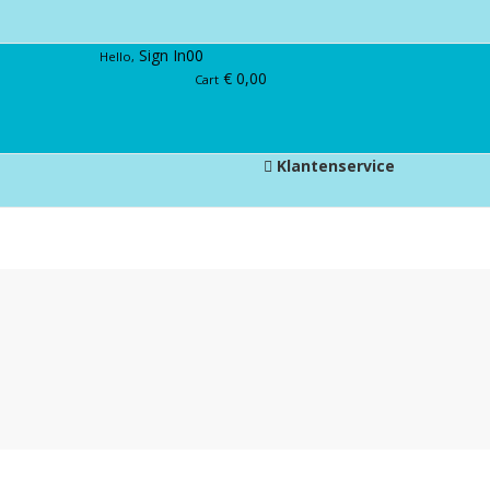
Sign In
0
0
Hello,
€
0,00
Cart
Klantenservice