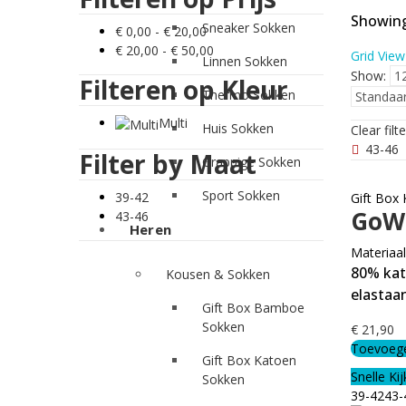
Showing 
Sneaker Sokken
€
0,00
-
€
20,00
€
20,00
-
€
50,00
Grid View
Linnen Sokken
Show:
Filteren op Kleur
Thermo Sokken
Multi
Huis Sokken
Clear filt
43-46
Filter by Maat
Grappige Sokken
Sport Sokken
39-42
Gift Box
43-46
Heren
Materiaal
80% kat
Kousen & Sokken
elastaa
Gift Box Bamboe
Sokken
€
21,90
Toevoege
Gift Box Katoen
Snelle Kij
Sokken
39-42
43-