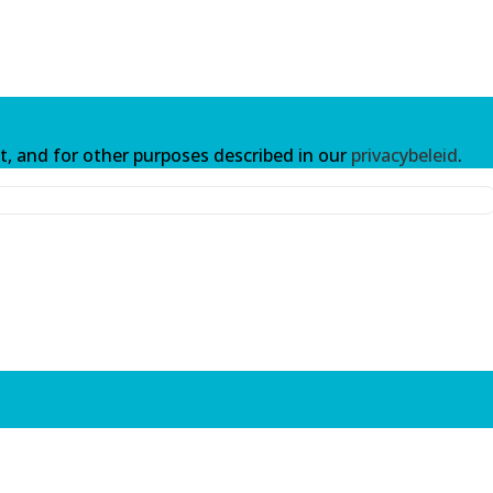
t, and for other purposes described in our
privacybeleid
.