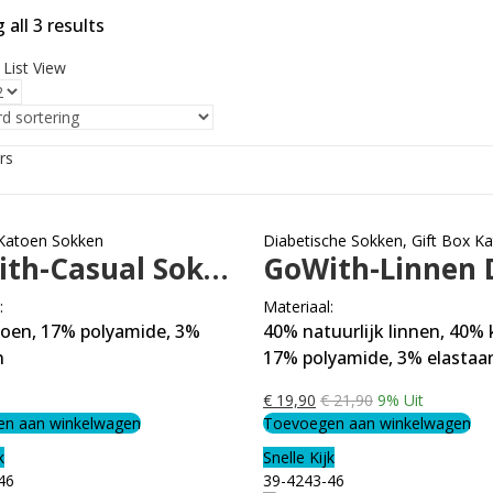
all 3 results
List View
ers
 Katoen Sokken
Diabetische Sokken
,
Gift Box Katoe
GoWith-Casual Sokken-6 paar
:
Materiaal:
oen, 17% polyamide, 3%
40% natuurlijk linnen, 40% 
n
17% polyamide, 3% elastaa
€
19,90
€
21,90
9
% Uit
n aan winkelwagen
Toevoegen aan winkelwagen
k
Snelle Kijk
46
39-42
43-46