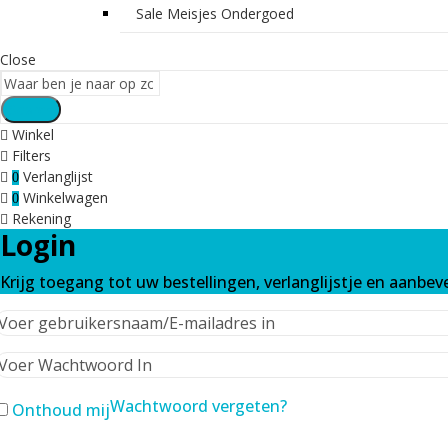
Sale Meisjes Ondergoed
Close
Search
Winkel
Filters
Verlanglijst
0
Winkelwagen
0
Rekening
Login
Krijg toegang tot uw bestellingen, verlanglijstje en aanbev
Wachtwoord vergeten?
Onthoud mij