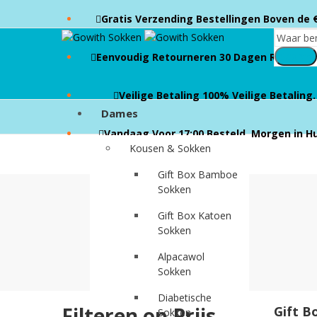
Gratis Verzending Bestellingen Boven de 
Search
Eenvoudig Retourneren 30 Dagen Retourbel
Veilige Betaling 100% Veilige Betaling.
Dames
Vandaag Voor 17:00 Besteld, Morgen in Hu
Kousen & Sokken
Gift Box Bamboe
Sokken
Gift Box Katoen
Sokken
Alpacawol
Sokken
Diabetische
Filteren op Prijs
Gift B
Sokken