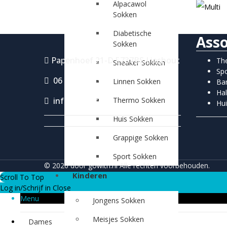
Alpacawol
Sokken
Diabetische
Ass
Sokken
Papenhoef 21-D 5737BS Lieshout
Th
Sneaker Sokken
Sp
06 28 31 41 94
Linnen Sokken
Ba
Ha
info@gowith.nl
Thermo Sokken
Hu
Huis Sokken
Grappige Sokken
Sport Sokken
© 2026 door
gowith.nl
Alle rechten voorbehouden.
Kinderen
Scroll To Top
Log in/Schrijf in
Close
Menu
Jongens Sokken
Meisjes Sokken
Dames