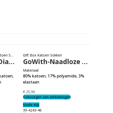
n Sokken
,
Linnen Sokken
Gift Box Katoen Sokken
GoWith-Linnen Diabetische Sokken-5 paar
GoWith-Naadloze Kleurrijke Sokken-6 paar
Materiaal:
katoen,
80% katoen, 17% polyamide, 3%
n
elastaan
€
25,90
Toevoegen aan winkelwagen
Snelle Kijk
39-42
43-46