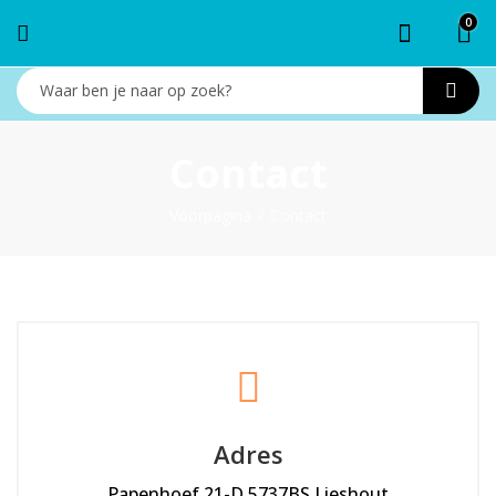
0
Contact
Voorpagina
Contact
Adres
Papenhoef 21-D 5737BS Lieshout