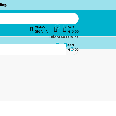
ling.
HELLO,
Cart
0
0
SIGN IN
€
0,00
Klantenservice
HELLO,
Cart
0
0
SIGN IN
€
0,00