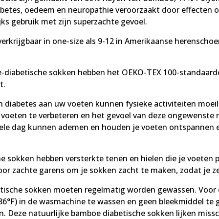
iabetes, oedeem en neuropathie veroorzaakt door effecten o
ks gebruik met zijn superzachte gevoel.
rkrijgbaar in one-size als 9-12 in Amerikaanse herenschoe
oe-diabetische sokken hebben het OEKO-TEX 100-standaardc
t.
n diabetes aan uw voeten kunnen fysieke activiteiten moei
 voeten te verbeteren en het gevoel van deze ongewenste r
ele dag kunnen ademen en houden je voeten ontspannen en 
 sokken hebben versterkte tenen en hielen die je voeten p
or zachte garens om je sokken zacht te maken, zodat je ze
tische sokken moeten regelmatig worden gewassen. Voor 
86°F) in de wasmachine te wassen en geen bleekmiddel te g
. Deze natuurlijke bamboe diabetische sokken lijken miss