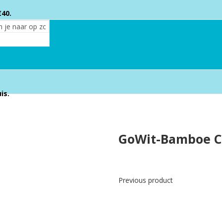
€40.
eid.
is.
GoWit-Bamboe C
Previous product