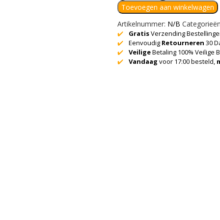
Bamboe
Toevoegen aan winkelwagen
Crew
Diabetes
Artikelnummer:
N/B
Categorieë
Sokken-
✔️
Gratis
Verzending Bestelling
✔️
Eenvoudig
Retourneren
30 D
5
✔️
Veilige
Betaling 100% Veilige B
paar
✔️
Vandaag
voor 17:00 besteld,
quantity