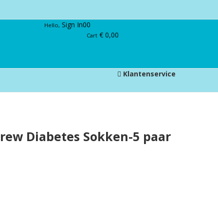
Sign In
0
0
Hello,
€
0,00
Cart
Klantenservice
rew Diabetes Sokken-5 paar