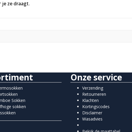
je ze draagt.
ortiment
Onze service
ermosokken
Verzending
ortsokken
Retourneren
mboe Sokken
Klachten
lfhoge sokken
Kortingscodes
issokken
Disclaimer
Wasadvies
Bekijk de maattabel