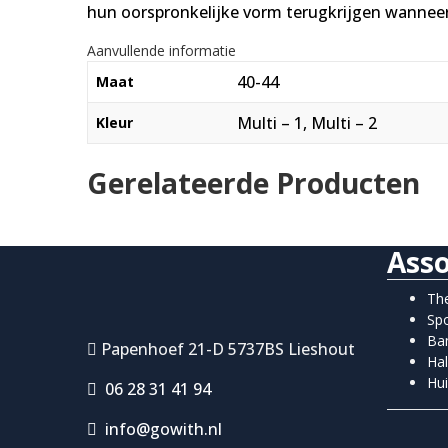
hun oorspronkelijke vorm terugkrijgen wanneer 
Aanvullende informatie
40-44
Maat
Multi – 1, Multi – 2
Kleur
Gerelateerde Producten
Ass
Th
Sp
Ba
Papenhoef 21-D 5737BS Lieshout
Ha
Hu
06 28 31 41 94
info@gowith.nl