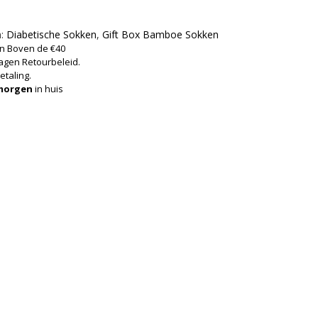
n:
Diabetische Sokken
,
Gift Box Bamboe Sokken
en Boven de €40
agen Retourbeleid.
etaling.
morgen
in huis