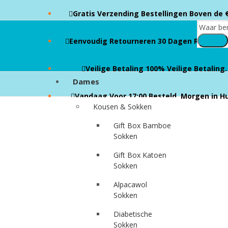
Gratis Verzending Bestellingen Boven de 
Search
Eenvoudig Retourneren 30 Dagen Retourbel
Veilige Betaling 100% Veilige Betaling.
Dames
Vandaag Voor 17:00 Besteld, Morgen in Hu
Kousen & Sokken
Gift Box Bamboe
Sokken
Gift Box Katoen
Sokken
Alpacawol
Sokken
Diabetische
Sokken