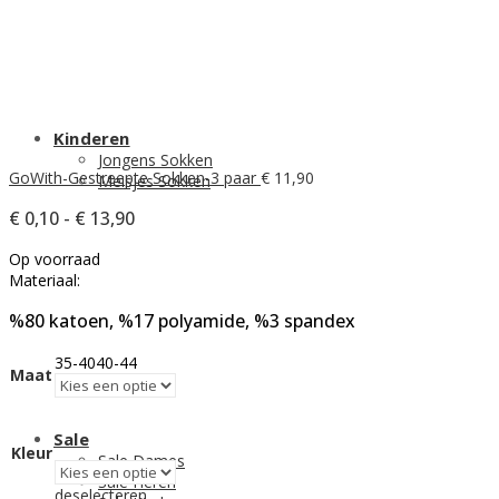
Kinderen
Jongens Sokken
GoWith-Gestreepte Sokken-3 paar
€
11,90
Meisjes Sokken
Prijsklasse:
€
0,10
-
€
13,90
€ 0,10
Op voorraad
tot
Materiaal:
€ 13,90
%80 katoen, %17 polyamide, %3 spandex
35-40
40-44
Maat
Sale
Kleur
Sale Dames
Sale Heren
deselecteren