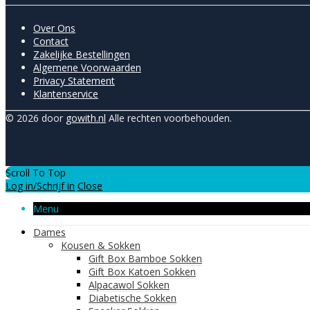
Over Ons
Contact
Zakelijke Bestellingen
Algemene Voorwaarden
Privacy Statement
Klantenservice
© 2026 door
gowith.nl
Alle rechten voorbehouden.
Scroll To Top
Log in/Schrijf in
Close
Menu
Dames
Kousen & Sokken
Gift Box Bamboe Sokken
Gift Box Katoen Sokken
Alpacawol Sokken
Diabetische Sokken