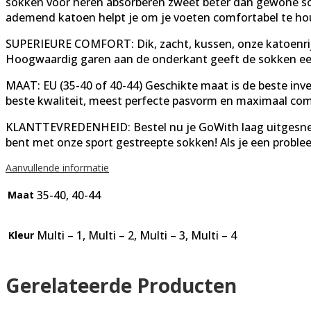
sokken voor heren absorberen zweet beter dan gewone sokk
ademend katoen helpt je om je voeten comfortabel te ho
SUPERIEURE COMFORT: Dik, zacht, kussen, onze katoenrijk
Hoogwaardig garen aan de onderkant geeft de sokken een 
MAAT: EU (35-40 of 40-44) Geschikte maat is de beste inve
beste kwaliteit, meest perfecte pasvorm en maximaal com
KLANTTEVREDENHEID: Bestel nu je GoWith laag uitgesnede
bent met onze sport gestreepte sokken! Als je een proble
Aanvullende informatie
35-40, 40-44
Maat
Multi – 1, Multi – 2, Multi – 3, Multi – 4
Kleur
Gerelateerde Producten