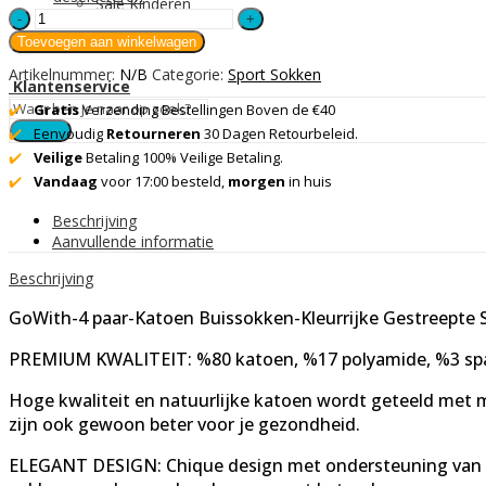
Sale Kinderen
GoWith-
Gestreepte
Toevoegen aan winkelwagen
Sokken-
Artikelnummer:
N/B
Categorie:
Sport Sokken
4
Klantenservice
paar
✔️
Gratis
Verzending Bestellingen Boven de €40
quantity
Search
✔️
Eenvoudig
Retourneren
30 Dagen Retourbeleid.
✔️
Veilige
Betaling 100% Veilige Betaling.
✔️
Vandaag
voor 17:00 besteld,
morgen
in huis
Beschrijving
Aanvullende informatie
Beschrijving
GoWith-4 paar-Katoen Buissokken-Kleurrijke Gestreepte
PREMIUM KWALITEIT: %80 katoen, %17 polyamide, %3 sp
Hoge kwaliteit en natuurlijke katoen wordt geteeld met 
zijn ook gewoon beter voor je gezondheid.
ELEGANT DESIGN: Chique design met ondersteuning van de v