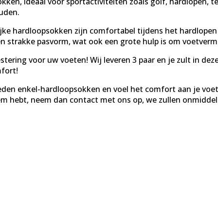
en, ideaal voor sportactiviteiten zoals golf, hardlopen, t
uden.
e hardloopsokken zijn comfortabel tijdens het hardlopen o
strakke pasvorm, wat ook een grote hulp is om voetvermoe
stering voor uw voeten! Wij leveren 3 paar en je zult in de
fort!
n enkel-hardloopsokken en voel het comfort aan je voete
em hebt, neem dan contact met ons op, we zullen onmiddell