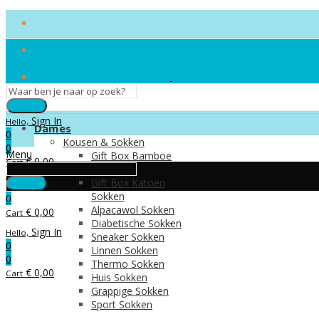
Search
Sign In
Hello,
Dames
0
Kousen & Sokken
0
Menu
Gift Box Bamboe
€
0,00
Cart
Sokken
Menu
Gift Box Katoen
Search
Sokken
0
Alpacawol Sokken
€
0,00
Cart
Diabetische Sokken
Sign In
Hello,
Sneaker Sokken
0
Linnen Sokken
0
Thermo Sokken
€
0,00
Cart
Huis Sokken
Grappige Sokken
Sport Sokken