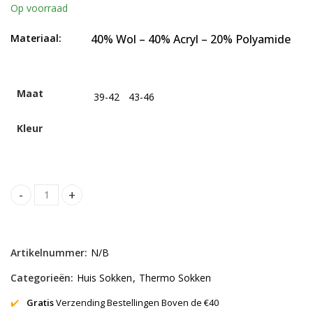
Op voorraad
Materiaal:
40% Wol – 40% Acryl – 20% Polyamide
Maat
39-42
43-46
Kleur
GoWith-Noorse Winter Sokken-3 paar quantity
Alternative:
Artikelnummer:
N/B
Categorieën:
Huis Sokken
,
Thermo Sokken
✔️
Gratis
Verzending Bestellingen Boven de €40