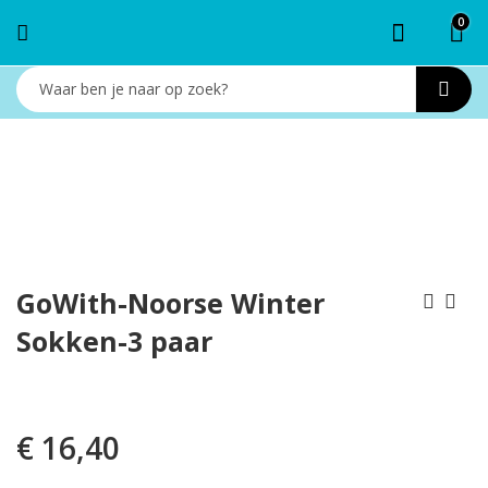
0
GoWith-Noorse Winter
Sokken-3 paar
GoWith-Noorse
Hightex-
Wollen Sokken- 3
Thermosokken-1 paar
paar
€
16,90
€
11,40
€
16,40