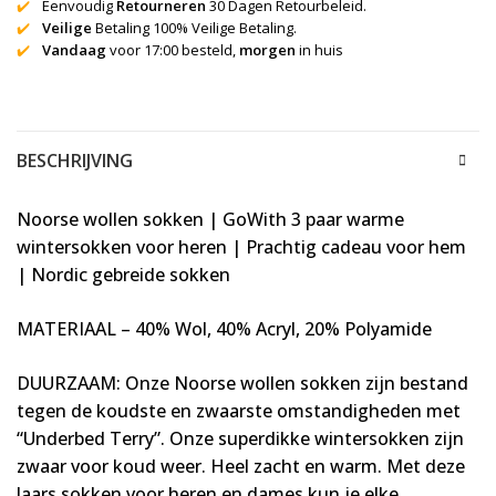
✔️
Eenvoudig
Retourneren
30 Dagen Retourbeleid.
✔️
Veilige
Betaling 100% Veilige Betaling.
✔️
Vandaag
voor 17:00 besteld,
morgen
in huis
BESCHRIJVING
Noorse wollen sokken | GoWith 3 paar warme
wintersokken voor heren | Prachtig cadeau voor hem
| Nordic gebreide sokken
MATERIAAL – 40% Wol, 40% Acryl, 20% Polyamide
DUURZAAM: Onze Noorse wollen sokken zijn bestand
tegen de koudste en zwaarste omstandigheden met
“Underbed Terry”. Onze superdikke wintersokken zijn
zwaar voor koud weer. Heel zacht en warm. Met deze
laars sokken voor heren en dames kun je elke