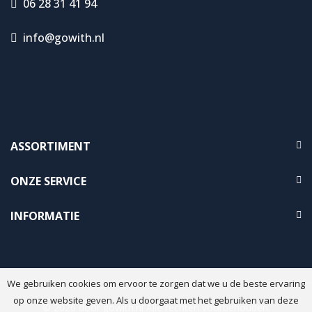
06 28 31 41 94
info@gowith.nl
ASSORTIMENT
ONZE SERVICE
INFORMATIE
We gebruiken cookies om ervoor te zorgen dat we u de beste ervaring
op onze website geven. Als u doorgaat met het gebruiken van deze
© 2026 door
gowith.nl
Alle rechten voorbehouden.