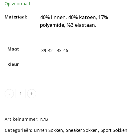
Op voorraad
Materiaal:
40% linnen, 40% katoen, 17%
polyamide, %3 elastaan.
Maat
39-42
43-46
Kleur
GoWith-Linnen Sneaker Sokken-4 paar quantity
Alternative:
Artikelnummer:
N/B
Categorieën:
Linnen Sokken
,
Sneaker Sokken
,
Sport Sokken