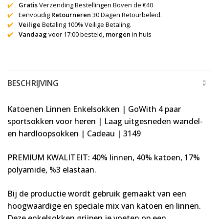
✔️
Gratis
Verzending Bestellingen Boven de €40
✔️
Eenvoudig
Retourneren
30 Dagen Retourbeleid.
✔️
Veilige
Betaling 100% Veilige Betaling.
✔️
Vandaag
voor 17:00 besteld,
morgen
in huis
BESCHRIJVING
Katoenen Linnen Enkelsokken | GoWith 4 paar
sportsokken voor heren | Laag uitgesneden wandel-
en hardloopsokken | Cadeau | 3149
PREMIUM KWALITEIT: 40% linnen, 40% katoen, 17%
polyamide, %3 elastaan.
Bij de productie wordt gebruik gemaakt van een
hoogwaardige en speciale mix van katoen en linnen.
Deze enkelsokken grijpen je voeten op een